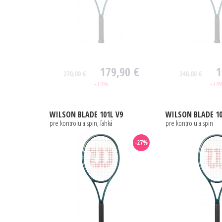
179,90 €
1
270,00 €
240,00 €
-33%
-34
WILSON
BLADE 101L V9
WILSON
BLADE 10
pre kontrolu a spin, ľahká
pre kontrolu a spin
-27%