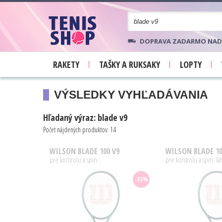
DOPRAVA ZADARMO NAD 70
RAKETY
TAŠKY A RUKSAKY
LOPTY
VÝSLEDKY VYHĽADÁVANIA
Hľadaný výraz: blade v9
Počet nájdených produktov: 14
WILSON
BLADE 100 V9
WILSON
BLADE 10
pre kontrolu a spin
pre kontrolu a spin, ľa
-33%