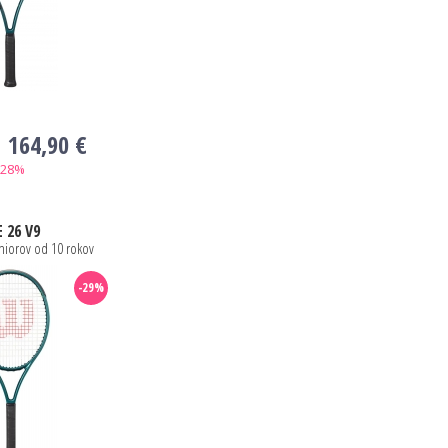
164,90 €
-28%
 26 V9
niorov od 10 rokov
-29%