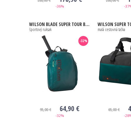
280,00 €
280,00 €
-36%
-37
WILSON
BLADE SUPER TOUR BACKPACK V9 GREEN
WILSON
SUPER TOUR SMA
športový ruksak
malá cestovná taška
-32%
64,90 €
4
95,00 €
65,00 €
-32%
-28