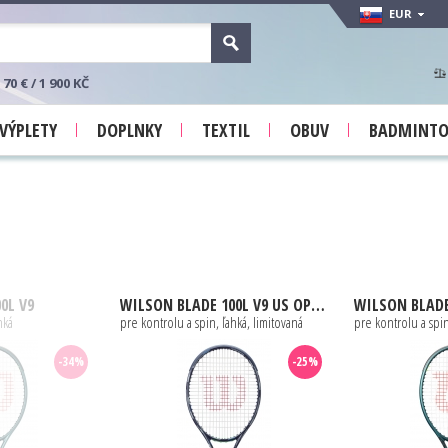
EUR
 € / 1 900 KČ
VÝPLETY
DOPLNKY
TEXTIL
OBUV
BADMINT
0L V9
WILSON
BLADE 100L V9 US OPEN 2025
WILSON
BLADE
hká
pre kontrolu a spin, ľahká, limitovaná
pre kontrolu a spin
-34%
-25%