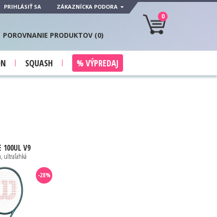
PRIHLÁSIŤ SA
ZÁKAZNÍCKA PODORA
0
POROVNANIE PRODUKTOV (
0
)
ON
SQUASH
% VÝPREDAJ
 100UL V9
, ultraľahká
-28%