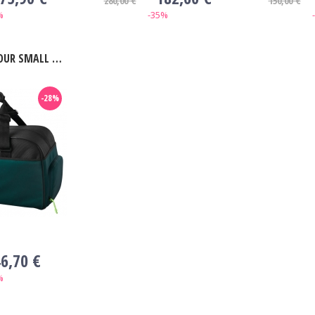
280,00 €
150,00 €
%
-35%
LL DUFFEL BLADE V9
-28%
6,70 €
%