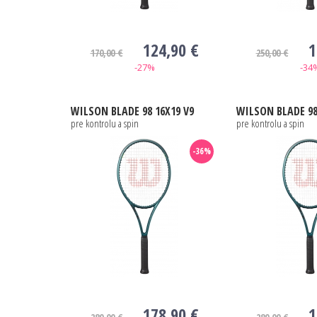
124,90 €
1
170,00 €
250,00 €
-27%
-34
WILSON
BLADE 98 16X19 V9
WILSON
BLADE 98
pre kontrolu a spin
pre kontrolu a spin
-36%
178,90 €
1