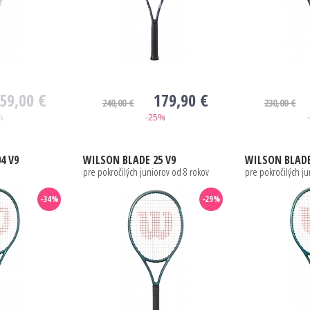
59,00 €
179,90 €
240,00 €
230,00 €
%
-25%
4 V9
WILSON
BLADE 25 V9
WILSON
BLADE
pre pokročilých juniorov od 8 rokov
pre pokročilých ju
-34%
-29%