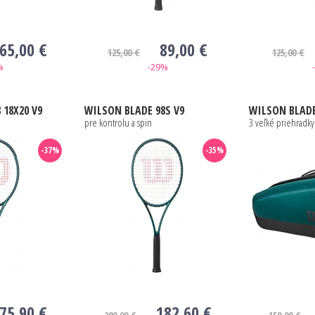
65,00 €
89,00 €
125,00 €
125,00 €
%
-29%
 18X20 V9
WILSON
BLADE 98S V9
WILSON
BLADE SUP
pre kontrolu a spin
3 veľké priehradky
-37%
-35%
75,90 €
182,60 €