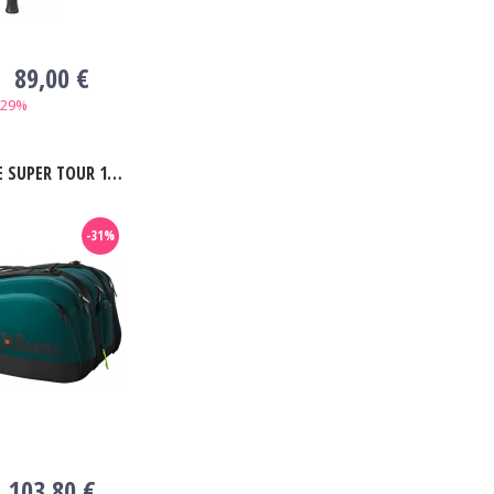
89,00 €
-29%
ER TOUR 15 PK V9 GREEN
-31%
103,80 €