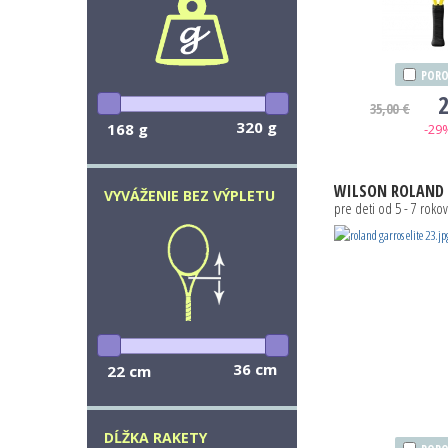
PORO
2
35,00 €
320 g
168 g
-29
WILSON
ROLAND GA
VYVÁŽENIE BEZ VÝPLETU
pre deti od 5 - 7 rokov
36 cm
22 cm
DĹŽKA RAKETY