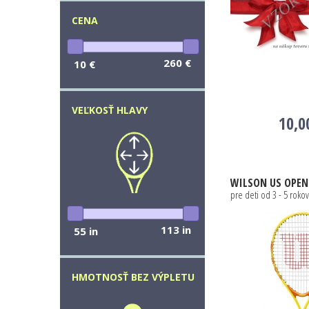
CENA
260 €
10 €
VEĽKOSŤ HLAVY
10,0
WILSON
US OPEN 
pre deti od 3 - 5 rokov
113 in
55 in
HMOTNOSŤ BEZ VÝPLETU