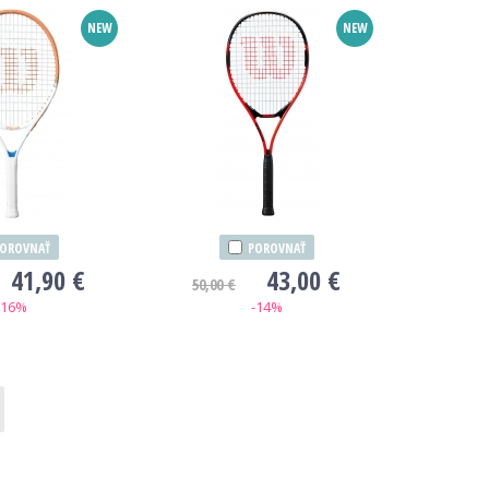
NEW
NEW
OROVNAŤ
POROVNAŤ
41,90 €
43,00 €
50,00 €
-16%
-14%