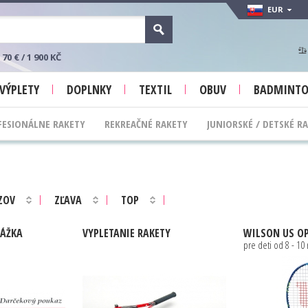
EUR
 € / 1 900 KČ
VÝPLETY
DOPLNKY
TEXTIL
OBUV
BADMINT
FESIONÁLNE RAKETY
REKREAČNÉ RAKETY
JUNIORSKÉ / DETSKÉ R
ZOV
ZĽAVA
TOP
ÁŽKA
VYPLETANIE
RAKETY
WILSON
US OP
pre deti od 8 - 10