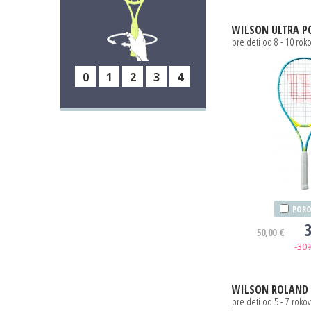
WILSON
ULTRA P
pre deti od 8 - 10 rok
0
1
2
3
4
PORO
3
50,00 €
-30
WILSON
ROLAND GARRO
pre deti od 5 - 7 rokov