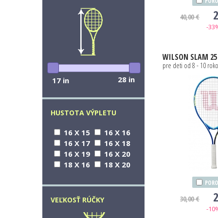
PORO
2
40,00 €
-33
WILSON
SLAM 25
pre deti od 8 - 10 rok
28 in
17 in
HUSTOTA VÝPLETU
16 X 15
16 X 16
16 X 17
16 X 18
16 X 19
16 X 20
18 X 16
18 X 20
PORO
2
30,00 €
VEĽKOSŤ RÚČKY
-10