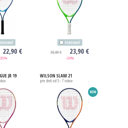
OROVNAŤ
POROVNAŤ
22,90 €
23,90 €
30,00 €
-35%
-20%
GUE JR 19
WILSON
SLAM 21
rokov
pre deti od 5 - 7 rokov
NEW