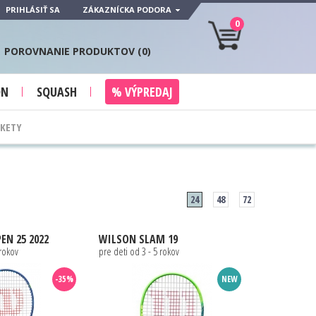
PRIHLÁSIŤ SA
ZÁKAZNÍCKA PODORA
0
POROVNANIE PRODUKTOV (
0
)
ON
SQUASH
% VÝPREDAJ
AKETY
24
48
72
EN 25 2022
WILSON
SLAM 19
 rokov
pre deti od 3 - 5 rokov
-35%
NEW