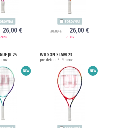
OROVNAŤ
POROVNAŤ
26,00 €
26,00 €
30,00 €
-26%
-13%
GUE JR 25
WILSON
SLAM 23
 rokov
pre deti od 7 - 9 rokov
NEW
NEW