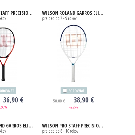
FF PRECISION JR 23
WILSON
ROLAND GARROS ELITE 23
rokov
pre deti od 7 - 9 rokov
OROVNAŤ
POROVNAŤ
36,90 €
38,90 €
50,00 €
-26%
-22%
 GARROS ELITE 23
WILSON
PRO STAFF PRECISION JR 25
rokov
pre deti od 8 - 10 rokov