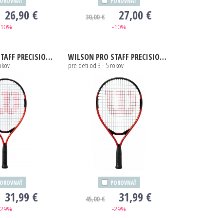
OROVNAŤ
POROVNAŤ
26,90 €
27,00 €
30,00 €
-10%
-10%
AFF PRECISION 21
WILSON
PRO STAFF PRECISION JR 19
rokov
pre deti od 3 - 5 rokov
OROVNAŤ
POROVNAŤ
31,99 €
31,99 €
45,00 €
-29%
-29%