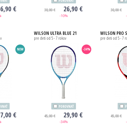
VNAŤ
POROVNAŤ
P
6,90 €
26,90 €
30,00 €
30,00 €
%
-10%
WILSON
ULTRA BLUE 21
WILSON
PRO ST
ov
pre deti od 5 - 7 rokov
pre deti od 5 - 7 
NEW
-34%
VNAŤ
POROVNAŤ
P
7,00 €
29,90 €
45,00 €
45,00 €
%
-34%