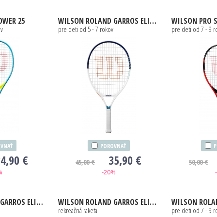
OWER 25
WILSON
ROLAND GARROS ELITE 21
WILSON
PRO STA
ov
pre deti od 5 - 7 rokov
pre deti od 7 - 9 
VNAŤ
POROVNAŤ
P
4,90 €
35,90 €
45,00 €
50,00 €
%
-20%
S ELITE 21 2026
WILSON
ROLAND GARROS ELITE 2026
WILSON
ROLAND
rekreačná raketa
pre deti od 7 - 9 