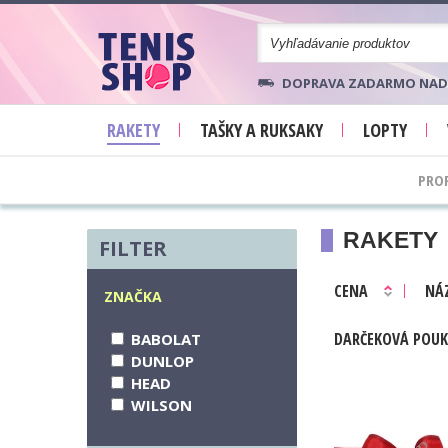
DOPRAVA ZADARMO NAD 70
RAKETY
TAŠKY A RUKSAKY
LOPTY
PRO
RAKETY
FILTER
CENA
NÁ
ZNAČKA
DARČEKOVÁ
POUK
BABOLAT
DUNLOP
HEAD
WILSON