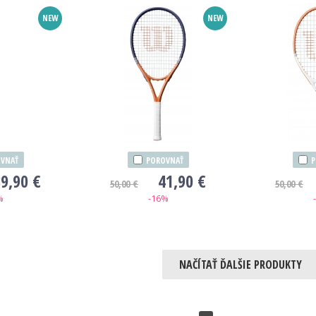
NEW
NEW
VNAŤ
POROVNAŤ
P
9,90 €
41,90 €
50,00 €
50,00 €
%
-16%
NAČÍTAŤ ĎALŠIE PRODUKTY