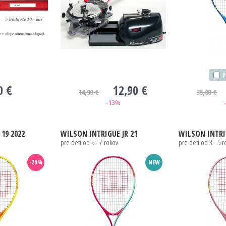
P
0 €
12,90 €
14,90 €
35,00 €
-13%
19 2022
WILSON
INTRIGUE JR 21
WILSON
INTRI
pre deti od 5 - 7 rokov
pre deti od 3 - 5 
-29%
NEW