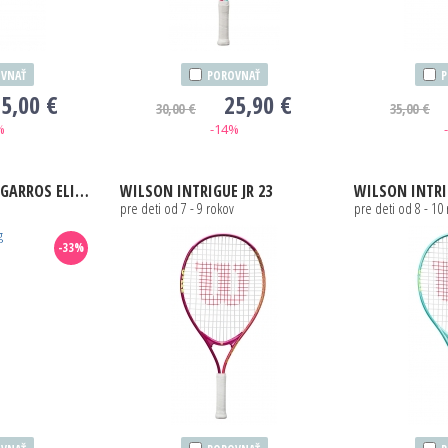
VNAŤ
POROVNAŤ
P
5,00 €
25,90 €
30,00 €
35,00 €
%
-14%
RROS ELITE 21
WILSON
INTRIGUE JR 23
WILSON
INTRI
pre deti od 7 - 9 rokov
pre deti od 8 - 10
-33%