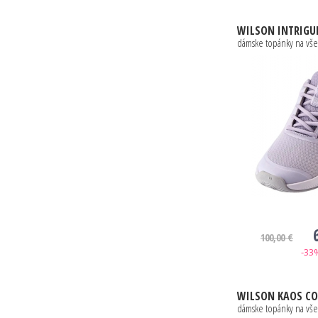
WILSON
INTRIGUE LITE IW LAVEN
dámske topánky na vše
100,00 €
-33
WILSON
KAOS COMP 3.0 W BA
dámske topánky na vše