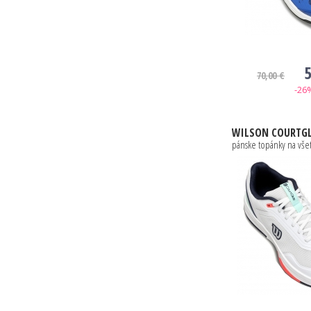
5
70,00 €
-26
WILSON
COURTGLIDE WHIT
pánske topánky na vše