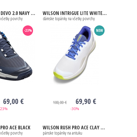
NAVY BLAZER / CHINA BLUE / LAPIS BLUE
WILSON
INTRIGUE LITE WHITE / AMPARO BLUE / SAFETY YELLOW
 všetky povrchy
dámske topánky na všetky povrchy
-23%
NEW
69,00 €
69,90 €
100,00 €
-23%
-30%
PRO ACE BLACK
WILSON
RUSH PRO ACE CLAY BLACK / BOSPHORUS / WHITE
 všetky povrchy
pánske topánky na antuku