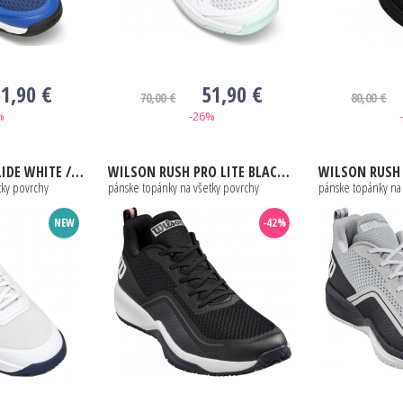
1,90 €
51,90 €
70,00 €
80,00 €
%
-26%
E / BAY / FIERY CORAL
WILSON
RUSH PRO LITE BLACK / EBONY / WHITE
WILSON
RUSH PRO LI
tky povrchy
pánske topánky na všetky povrchy
pánske topánky na
NEW
-42%