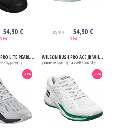
54,90 €
54,90 €
80,00 €
-31%
-31%
TE PEARL BLUE / EBONY / WHITE
WILSON
RUSH PRO ACE JR WHITE / BOSPHORUS
 všetky povrchy
juniorské topánky na všetky povrchy
-42%
-35%