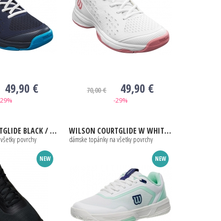
49,90 €
49,90 €
70,00 €
-29%
-29%
E BLACK / WHITE / LUNAR
WILSON
COURTGLIDE W WHITE / BAY / SKIP
 všetky povrchy
dámske topánky na všetky povrchy
NEW
NEW