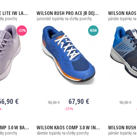
DER BLUE / WHITE / LUNAR ROCK
WILSON
RUSH PRO ACE JR DEJA VU BLUE / ORANGE TIGER / WHITE
WILSON
KAOS DEVO 2.0 
tky povrchy
juniorské topánky na všetky povrchy
pánske topánky na
-33%
NEW
66,90 €
67,90 €
90,00 €
90,00 €
%
-25%
BY BLUE / WHITE / BLUE FOG
WILSON
KAOS COMP 3.0 W INDIA INK / CHINA BLUE / SCALLOP SHELL
WILSON
RUSH 
tky povrchy
dámske topánky na všetky povrchy
pánske topánky na