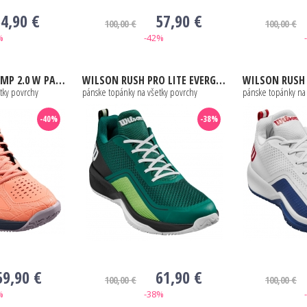
4,90 €
57,90 €
100,00 €
100,00 €
%
-42%
APAY / INDIA INK / CAYE
WILSON
RUSH PRO LITE EVERGREEN / BLACK / WHITE
WILSON
RUSH PRO 
tky povrchy
pánske topánky na všetky povrchy
pánske topánky na
-40%
-38%
59,90 €
61,90 €
100,00 €
100,00 €
%
-38%