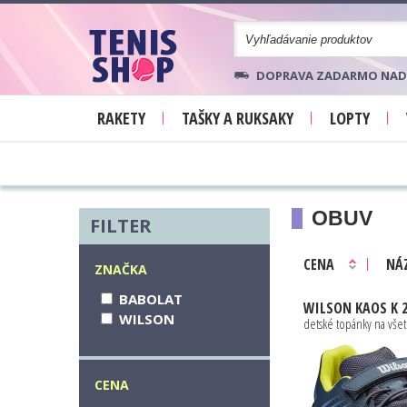
DOPRAVA ZADARMO NAD 70
RAKETY
TAŠKY A RUKSAKY
LOPTY
OBUV
FILTER
CENA
NÁ
ZNAČKA
BABOLAT
WILSON
KAOS K 2.0 CHINA BLUE 
WILSON
detské topánky na vše
CENA