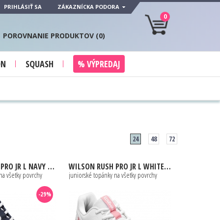
PRIHLÁSIŤ SA
ZÁKAZNÍCKA PODORA
0
POROVNANIE PRODUKTOV (
0
)
ON
SQUASH
% VÝPREDAJ
24
48
72
 NAVY BLAZER / WHITE / ATOMIC BLUE
WILSON
RUSH PRO JR L WHITE / MAUVE
na všetky povrchy
juniorské topánky na všetky povrchy
-29%