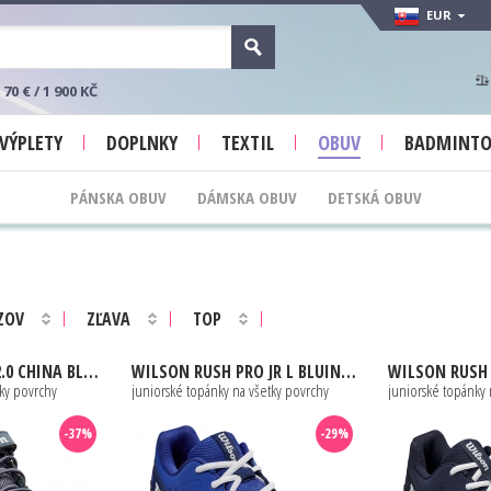
EUR
 € / 1 900 KČ
VÝPLETY
DOPLNKY
TEXTIL
OBUV
BADMINT
PÁNSKA OBUV
DÁMSKA OBUV
DETSKÁ OBUV
ZOV
ZĽAVA
TOP
/ INDIA INK / SULPHUR SPRING
WILSON
RUSH PRO JR L BLUING / BLUE PRINT / SAFETY YELLOW
WILSON
RUSH PRO JR L
tky povrchy
juniorské topánky na všetky povrchy
juniorské topánky 
-37%
-29%