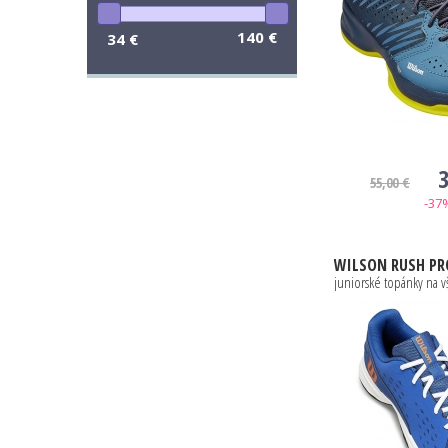
140 €
34 €
3
55,00 €
-37
WILSON
RUSH PRO JR L DEJA VU
juniorské topánky na v