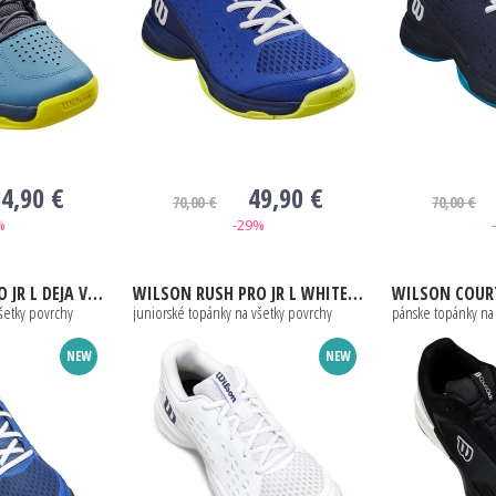
4,90 €
49,90 €
70,00 €
70,00 €
%
-29%
 BLUE / ORANGE TIGER / WHITE
WILSON
RUSH PRO JR L WHITE / BAY / SKIP
WILSON
COURTGLID
šetky povrchy
juniorské topánky na všetky povrchy
pánske topánky na
NEW
NEW