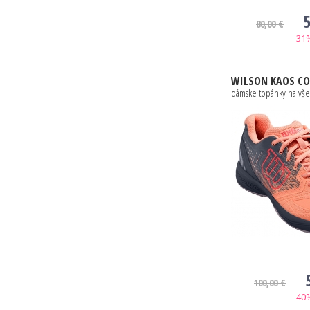
5
80,00 €
-31
WILSON
KAOS COMP 2.0 W P
dámske topánky na vše
100,00 €
-40