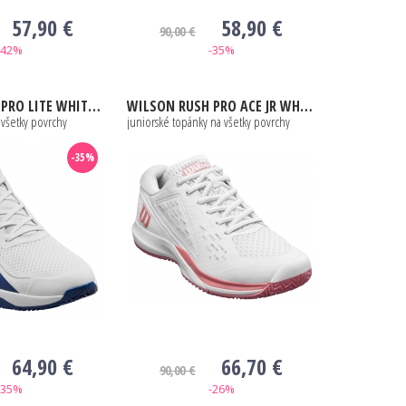
57,90 €
58,90 €
90,00 €
-42%
-35%
LITE WHITE / BLUE / RED
WILSON
RUSH PRO ACE JR WHITE / MAUVEGLOW
 všetky povrchy
juniorské topánky na všetky povrchy
-35%
64,90 €
66,70 €
90,00 €
-35%
-26%