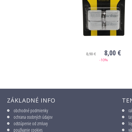
8,00 €
8,90 €
-10%
ZÁKLADNÉ INFO
TE
obchodné podmienky
ra
ochrana osobných údajov
ta
odstúpenie od zmluvy
lo
používanie cookies
vý