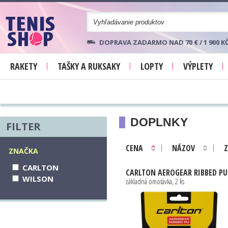
DOPRAVA ZADARMO NAD 70 € / 1 900 K
RAKETY
TAŠKY A RUKSAKY
LOPTY
VÝPLETY
DOPLNKY
FILTER
CENA
NÁZOV
Z
ZNAČKA
CARLTON
CARLTON
AEROGEAR RIBBED PU
WILSON
základná omotávka, 2 ks