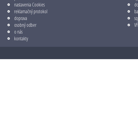
nastavenia Cookies
do
reklamačný protokol
b
doprava
sq
osobný odber
VÝ
o nás
kontakty