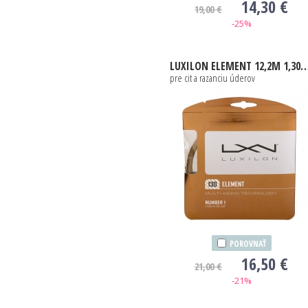
14,30 €
19,00 €
-25%
LUXILON
ELEMENT 12,2M 1,30MM
pre cit a razanciu úderov
POROVNAŤ
16,50 €
21,00 €
-21%