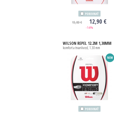
POROVNAŤ
12,90 €
15,00 €
-14%
WILSON
REPEL 12.2M 1,30MM
komfort a trvanlivosť, 1.30 mm
NEW
POROVNAŤ