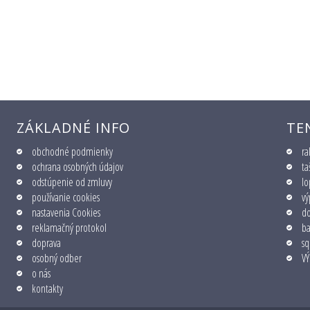
ZÁKLADNÉ INFO
TE
obchodné podmienky
ra
ochrana osobných údajov
ta
odstúpenie od zmluvy
lo
používanie cookies
vý
nastavenia Cookies
do
reklamačný protokol
b
doprava
sq
osobný odber
VÝ
o nás
kontakty