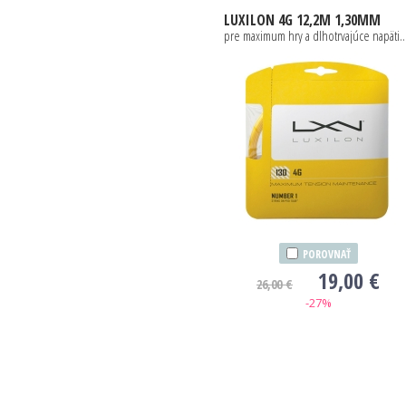
LUXILON
4G 12,2M 1,30MM
pre maximum hry a dlhotrvajúce nap
POROVNAŤ
19,00 €
26,00 €
-27%