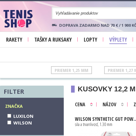
DOPRAVA ZADARMO NAD 70 € / 1 900 K
RAKETY
TAŠKY A RUKSAKY
LOPTY
VÝPLETY
PRIEMER 1,25 MM
PRIEMER 1,27
KUSOVKY 12,2 M
FILTER
CENA
NÁZOV
Z
ZNAČKA
LUXILON
WILSON
SYNTHETIC GUT POWER 12,2M 1,30MM
WILSON
sila a trvanlivosť, 1.30 mm