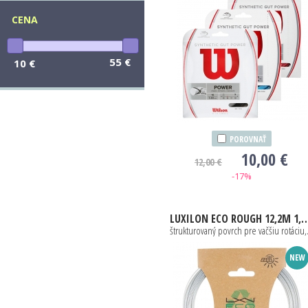
CENA
55 €
10 €
POROVNAŤ
10,00 €
12,00 €
-17%
LUXILON
ECO ROUGH 12,2M 1,25MM
štrukturova
NEW