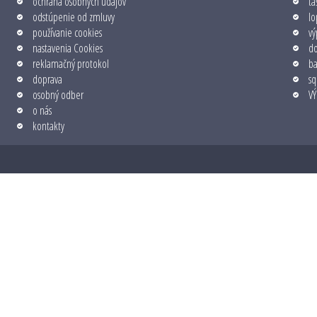
ochrana osobných údajov
ta
odstúpenie od zmluvy
lo
používanie cookies
vý
nastavenia Cookies
do
reklamačný protokol
b
doprava
sq
osobný odber
VÝ
o nás
kontakty