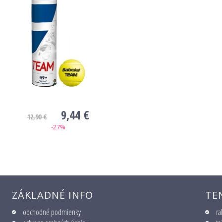
9,44 €
12,90 €
-27%
ZÁKLADNÉ INFO
TE
obchodné podmienky
ra