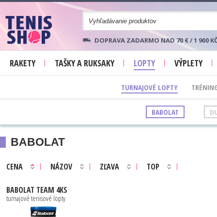
DOPRAVA ZADARMO NAD 70 € / 1 900 K
RAKETY
TAŠKY A RUKSAKY
LOPTY
VÝPLETY
TURNAJOVÉ LOPTY
TRÉNING
BABOLAT
D
BABOLAT
CENA
NÁZOV
ZĽAVA
TOP
BABOLAT
TEAM 4KS
turnajové tenisové lopty