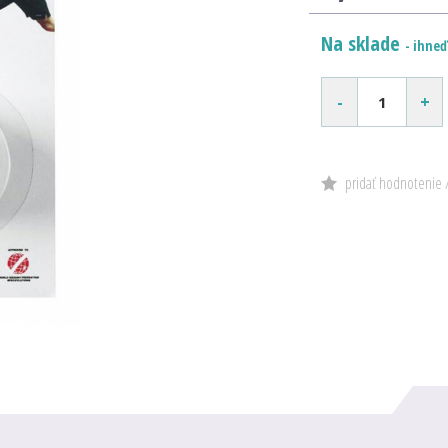
Na sklade
- ihneď
-
+
pridať hodnotenie 