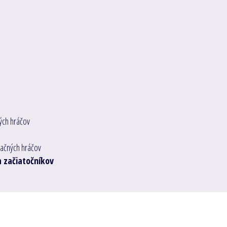
ných hráčov
eačných hráčov
a začiatočníkov