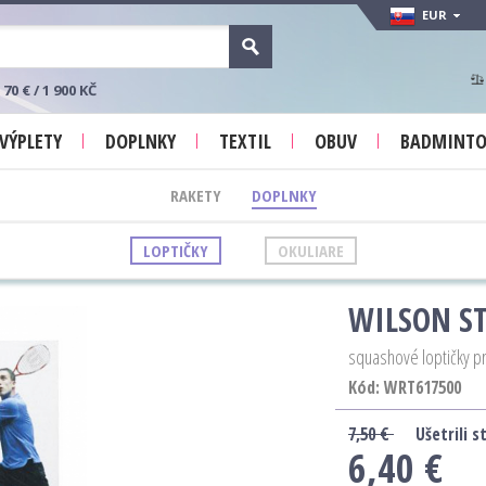
EUR
 € / 1 900 KČ
VÝPLETY
DOPLNKY
TEXTIL
OBUV
BADMINT
RAKETY
DOPLNKY
LOPTIČKY
OKULIARE
WILSON ST
squashové loptičky pr
Kód:
WRT617500
7,50 €
Ušetrili s
6,40 €