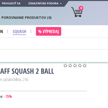
PRIHLÁSIŤ SA
ZÁKAZNÍCKA PODORA
0
POROVNANIE PRODUKTOV (
0
)
ON
SQUASH
% VÝPREDAJ
AFF SQUASH 2 BALL
e začiatočníkov, 2 ks
te:
-15%