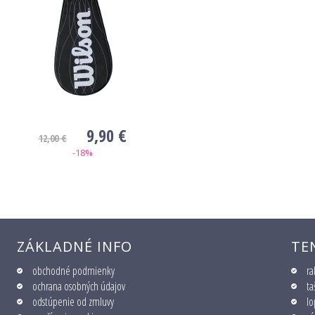
9,90 €
12,00 €
-18%
ZÁKLADNÉ INFO
TE
obchodné podmienky
ra
ochrana osobných údajov
ta
odstúpenie od zmluvy
lo