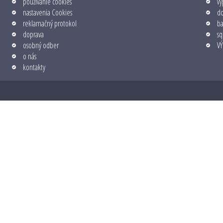
používanie cookies
vý
nastavenia Cookies
do
reklamačný protokol
b
doprava
sq
osobný odber
VÝ
o nás
kontakty